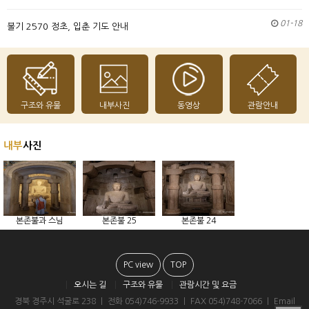
01-18
불기 2570 정초, 입춘 기도 안내
구조와 유물
내부사진
동영상
관람안내
내부
사진
본존불과 스님
본존불 25
본존불 24
PC view
TOP
오시는 길
구조와 유물
관람시간 및 요금
경북 경주시 석굴로 238 ㅣ 전화 054)746-9933 ㅣ FAX 054)748-7066 ㅣ Email