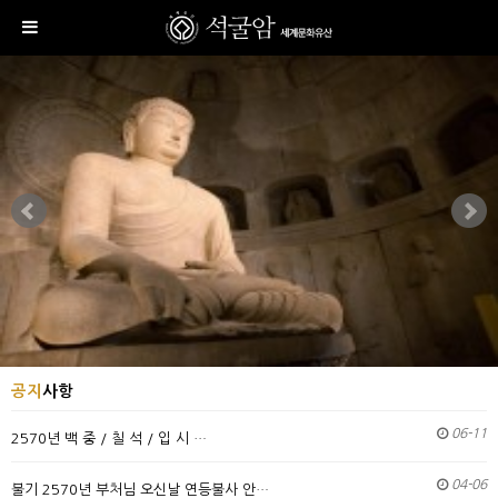
공지
사항
06-11
2570년 백 중 / 칠 석 / 입 시 …
04-06
불기 2570년 부처님 오신날 연등불사 안…