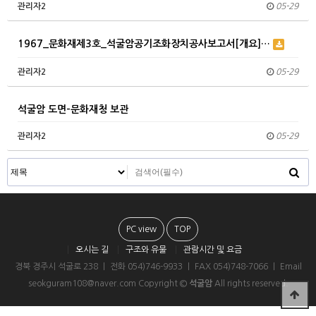
관리자2
05-29
1967_문화재제3호_석굴암공기조화장치공사보고서[개요]…
관리자2
05-29
석굴암 도면-문화재청 보관
관리자2
05-29
PC view
TOP
오시는 길
구조와 유물
관람시간 및 요금
경북 경주시 석굴로 238 ㅣ 전화 054)746-9933 ㅣ FAX 054)748-7066 ㅣ Email
seokguram108@naver.com Copyright ©
석굴암
All rights reserved.