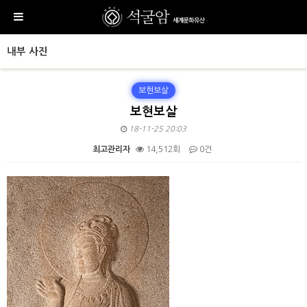
내부 사진
보현보살
보현보살
18-11-25 20:03
최고관리자
14,512회
0건
본문