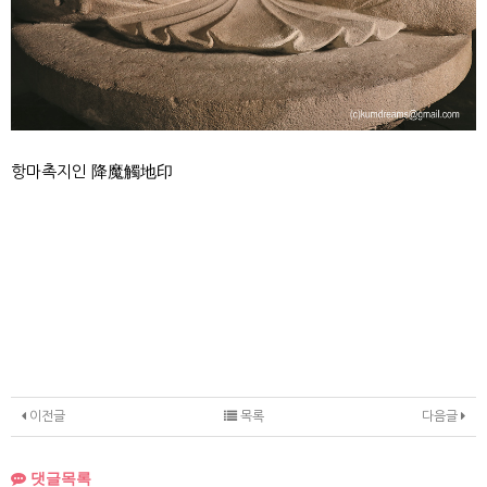
항마촉지인 降魔觸地印
이전글
목록
다음글
댓글목록