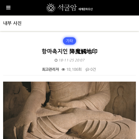
내부 사진
기타
항마촉지인 降魔觸地印
18-11-25 20:07
최고관리자
18,186회
0건
본문